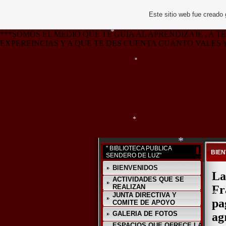
Este sitio web fue creado
***SOMOS EL MEDIO QUE TE GUIA AL APRENDIZAJE , A
EXPEREINCIAS Y A QUE TE DES CUENTA CUANTO VALES Y
*
*
*
" BIBLIOTECA PUBLICA
BIE
SENDERO DE LUZ"
*
BIENVENIDOS
La
ACTIVIDADES QUE SE
REALIZAN
Fr
JUNTA DIRECTIVA Y
pa
COMITE DE APOYO
*
GALERIA DE FOTOS
ag
ESPACIOS QUE OFRECE LA