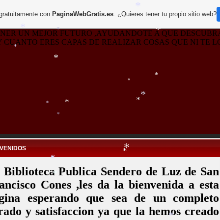
 gratuitamente con
PaginaWebGratis.es
. ¿Quieres tener tu propio sitio web?
*
 TENER UN MEJOR FUTURO ,AYUDANDOTE A QUE DESCUBRA
*
*
*
 CUANTO ERES CAPAS DE REALIZAR COSAS QUE NI TE LO
*
*
*
*
*
*
*
*
*
NVENIDOS
*
*
 Biblioteca Publica Sendero de Luz de San
*
ancisco Cones ,les da la bienvenida a esta
*
*
gina esperando que sea de un completo
rado y satisfaccion ya que la hemos creado